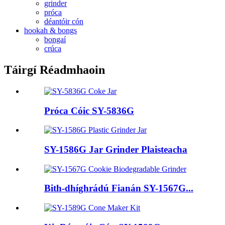
grinder
próca
déantóir cón
hookah & bongs
bongaí
crúca
Táirgí Réadmhaoin
Próca Cóic SY-5836G
SY-1586G Jar Grinder Plaisteacha
Bith-dhíghrádú Fianán SY-1567G...