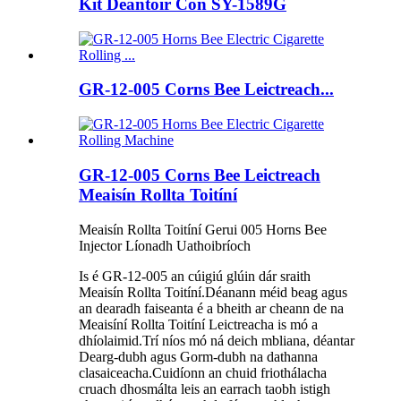
Kit Déantóir Cón SY-1589G
GR-12-005 Corns Bee Leictreach...
GR-12-005 Corns Bee Leictreach
Meaisín Rollta Toitíní
Meaisín Rollta Toitíní Gerui 005 Horns Bee
Injector Líonadh Uathoibríoch
Is é GR-12-005 an cúigiú glúin dár sraith
Meaisín Rollta Toitíní.Déanann méid beag agus
an dearadh faiseanta é a bheith ar cheann de na
Meaisíní Rollta Toitíní Leictreacha is mó a
dhíolaimid.Trí níos mó ná deich mbliana, déantar
Dearg-dubh agus Gorm-dubh na dathanna
clasaiceacha.Cuidíonn an chuid friothálacha
cruach dhosmálta leis an earrach taobh istigh