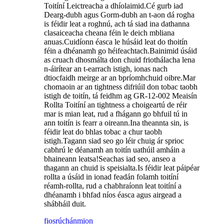
Toitíní Leictreacha a dhíolaimid.Cé gurb iad
Dearg-dubh agus Gorm-dubh an t-aon dá rogha
is féidir leat a roghnú, ach tá siad ina dathanna
clasaiceacha cheana féin le deich mbliana
anuas.Cuidíonn éasca le húsáid leat do thoitín
féin a dhéanamh go héifeachtach.Bainimid úsáid
as cruach dhosmálta don chuid friothálacha lena
n-áirítear an t-earrach istigh, ionas nach
dtiocfaidh meirge ar an bpríomhchuid oibre.Mar
chomaoin ar an tightness difriúil don tobac taobh
istigh de toitín, tá feidhm ag GR-12-002 Meaisín
Rollta Toitíní an tightness a choigeartú de réir
mar is mian leat, rud a fhágann go bhfuil tú in
ann toitín is fearr a oireann.Ina theannta sin, is
féidir leat do bhlas tobac a chur taobh
istigh.Tagann siad seo go léir chuig ár sprioc
cabhrú le déanamh an toitín uathúil amháin a
bhaineann leatsa!Seachas iad seo, anseo a
thagann an chuid is speisialta.Is féidir leat páipéar
rollta a úsáid in ionad feadán folamh toitíní
réamh-rollta, rud a chabhraíonn leat toitíní a
dhéanamh i bhfad níos éasca agus airgead a
shábháil duit.
fiosrúchán
mion