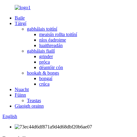
Baile
Táirgí
gabhálais toitíní
meaisín rollta toitíní
níos éadroime
luaithreadán
gabhálais fiailí
grinder
próca
déantóir cón
hookah & bongs
bongaí
crúca
Nuacht
Fúinn
Teastas
Glaoigh orainn
English