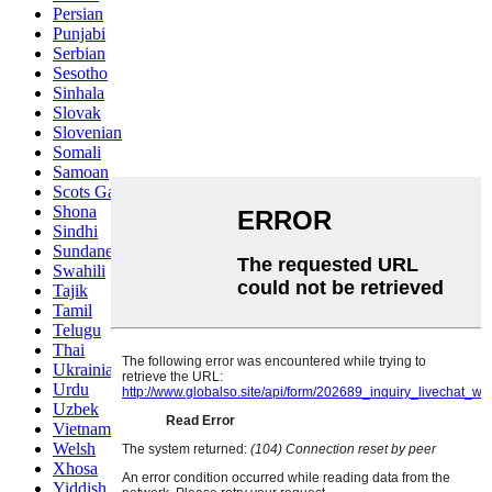
Persian
Punjabi
Serbian
Sesotho
Sinhala
Slovak
Slovenian
Somali
Samoan
Scots Gaelic
Shona
Sindhi
Sundanese
Swahili
Tajik
Tamil
Telugu
Thai
Ukrainian
Urdu
Uzbek
Vietnamese
Welsh
Xhosa
Yiddish