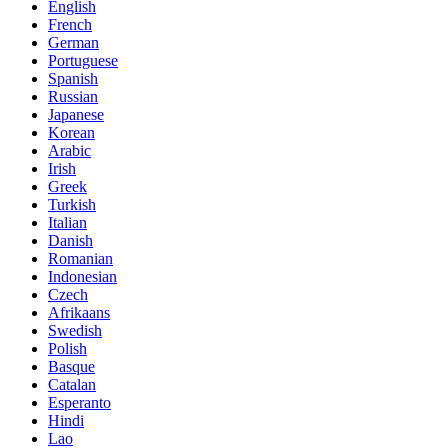
English
French
German
Portuguese
Spanish
Russian
Japanese
Korean
Arabic
Irish
Greek
Turkish
Italian
Danish
Romanian
Indonesian
Czech
Afrikaans
Swedish
Polish
Basque
Catalan
Esperanto
Hindi
Lao