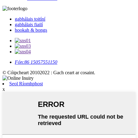
gabhálais toitíní
gabhálais fiailí
hookah & bongs
Fón:
86 15057551150
© Cóipcheart 20102022 : Gach ceart ar cosaint.
Seol Ríomhphost
x