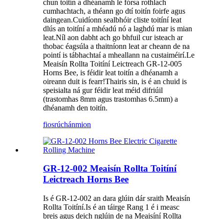
chun toitín a dhéanamh le fórsa rothlach
cumhachtach, a théann go dtí toitín foirfe agus
daingean.Cuidíonn sealbhóir cliste toitíní leat
dlús an toitíní a mhéadú nó a laghdú mar is mian
leat.Níl aon dabht ach go bhfuil cur isteach ar
thobac éagsúla a thaitníonn leat ar cheann de na
pointí is tábhachtaí a mheallann na custaiméirí.Le
Meaisín Rollta Toitíní Leictreach GR-12-005
Horns Bee, is féidir leat toitín a dhéanamh a
oireann duit is fearr!Thairis sin, is é an chuid is
speisialta ná gur féidir leat méid difriúil
(trastomhas 8mm agus trastomhas 6.5mm) a
dhéanamh den toitín.
fiosrúchán
mion
GR-12-002 Meaisín Rollta Toitíní
Leictreach Horns Bee
Is é GR-12-002 an dara glúin dár sraith Meaisín
Rollta Toitíní.Is é an táirge Rang 1 é i measc
breis agus deich nglúin de na Meaisíní Rollta