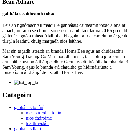
Bean Adharc
gabhálais caitheamh tobac
Leis an ngnóthachtáil maidir le gabhálais caitheamh tobac a bhaint
amach, ní raibh sé chomh soiléir sin riamh faoi lár na 2010í go raibh
gá lenár ngnó a mhéadú.Mhol cuid againn gur cheart dúinn ár gcuid
táirgí a leathnú chuig margadh níos leithne.
Mar sin tugadh isteach an branda Horns Bee agus an chuideachta
Sam Young Trading Co.Mar thoradh air sin, tá slabhra gnó iomlán
cruthaithe againn ó tháirgeadh le Gerui, go dtí trádáil dhomhanda trí
Sam Young, agus le branda atá cláraithe go hidirnáisiúnta a
ionadaíonn ár dtáirgí den scoth, Horns Bee.
Catagóirí
gabhálais toitíní
meaisín rollta toitíní
níos éadroime
luaithreadán
gabhálais fiailí